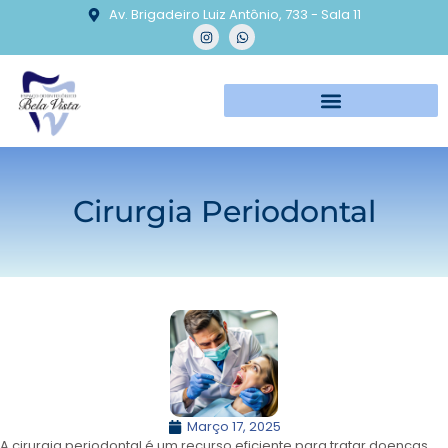
Av. Brigadeiro Luiz Antônio, 733 - Sala 11
Cirurgia Periodontal
Março 17, 2025
A cirurgia periodontal é um recurso eficiente para tratar doenças