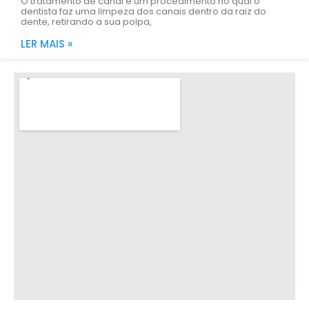
O tratamento de canal é um procedimento no qual o
dentista faz uma limpeza dos canais dentro da raiz do
dente, retirando a sua polpa,
LER MAIS »